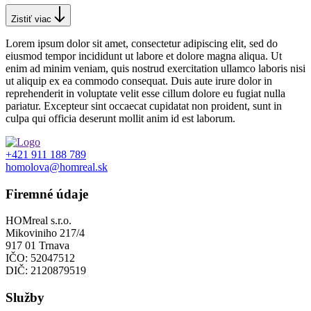
Zistiť viac
Lorem ipsum dolor sit amet, consectetur adipiscing elit, sed do
eiusmod tempor incididunt ut labore et dolore magna aliqua. Ut
enim ad minim veniam, quis nostrud exercitation ullamco laboris nisi
ut aliquip ex ea commodo consequat. Duis aute irure dolor in
reprehenderit in voluptate velit esse cillum dolore eu fugiat nulla
pariatur. Excepteur sint occaecat cupidatat non proident, sunt in
culpa qui officia deserunt mollit anim id est laborum.
+421 911 188 789
homolova@homreal.sk
Firemné údaje
HOMreal s.r.o.
Mikoviniho 217/4
917 01 Trnava
IČO: 52047512
DIČ: 2120879519
Služby